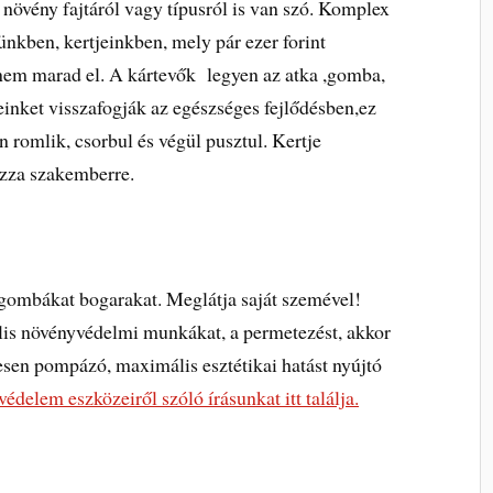
övény fajtáról vagy típusról is van szó. Komplex
ünkben, kertjeinkben, mely pár ezer forint
s nem marad el. A kártevők legyen az atka ,gomba,
inket visszafogják az egészséges fejlődésben,ez
n romlik, csorbul és végül pusztul. Kertje
zza szakemberre.
gombákat bogarakat. Meglátja saját szemével!
ális növényvédelmi munkákat, a permetezést, akkor
sen pompázó, maximális esztétikai hatást nyújtó
édelem eszközeiről szóló írásunkat itt találja.