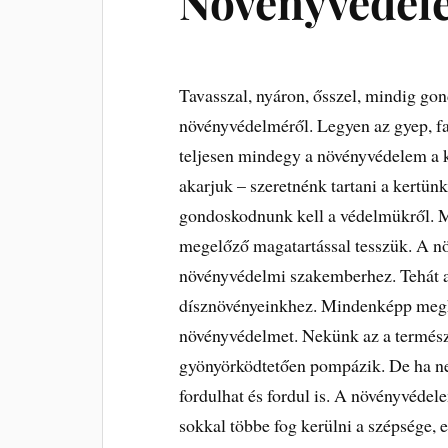
Növényvédel
Tavasszal, nyáron, ősszel, mindig go
növényvédelméről. Legyen az gyep, fa, 
teljesen mindegy a növényvédelem a k
akarjuk – szeretnénk tartani a kertü
gondoskodnunk kell a védelmükről. Mi
megelőző magatartással tesszük. A nö
növényvédelmi szakemberhez. Tehát a 
dísznövényeinkhez. Mindenképp megh
növényvédelmet. Nekünk az a természe
gyönyörködtetően pompázik. De ha ne
fordulhat és fordul is. A növényvéde
sokkal többe fog kerülni a szépsége, 