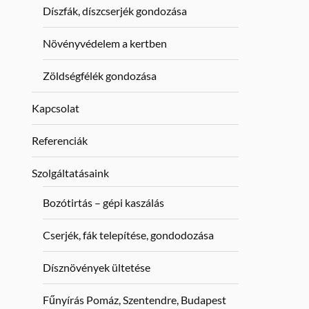
Díszfák, díszcserjék gondozása
Növényvédelem a kertben
Zöldségfélék gondozása
Kapcsolat
Referenciák
Szolgáltatásaink
Bozótirtás – gépi kaszálás
Cserjék, fák telepítése, gondodozása
Dísznövények ültetése
Fűnyírás Pomáz, Szentendre, Budapest