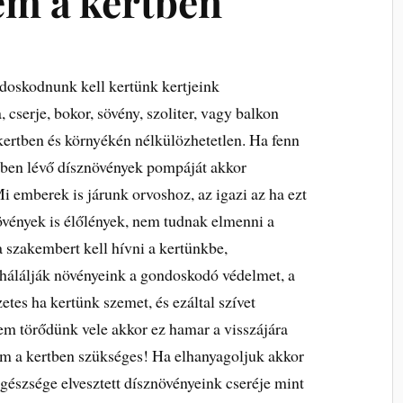
em a kertben
ndoskodnunk kell kertünk kertjeink
cserje, bokor, sövény, szoliter, vagy balkon
ertben és környékén nélkülözhetetlen. Ha fenn
nkben lévő dísznövények pompáját akkor
 emberek is járunk orvoshoz, az igazi az ha ezt
vények is élőlények, nem tudnak elmenni a
szakembert kell hívni a kertünkbe,
álálják növényeink a gondoskodó védelmet, a
tes ha kertünk szemet, és ezáltal szívet
m törődünk vele akkor ez hamar a visszájára
lem a kertben szükséges! Ha elhanyagoljuk akkor
egészsége elvesztett dísznövényeink cseréje mint