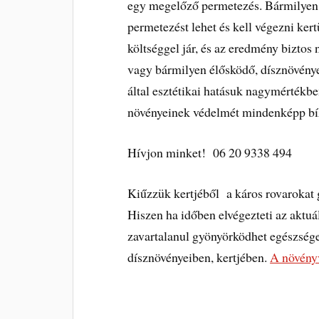
egy megelőző permetezés. Bármilyen n
permetezést lehet és kell végezni kert
költséggel jár, és az eredmény bizto
vagy bármilyen élősködő, dísznövénye
által esztétikai hatásuk nagymértékbe
növényeinek védelmét mindenképp bí
Hívjon minket! 06 20 9338 494
Kiűzzük kertjéből a káros rovarokat 
Hiszen ha időben elvégezteti az aktu
zavartalanul gyönyörködhet egészsége
dísznövényeiben, kertjében.
A növényv