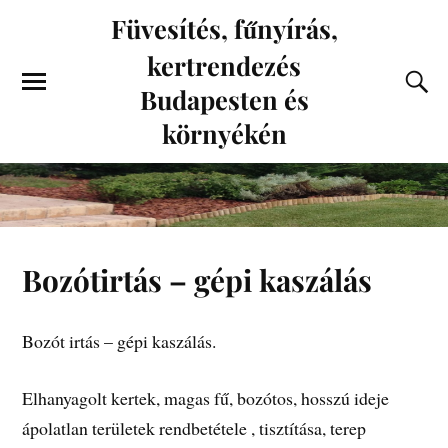
Füvesítés, fűnyírás,
kertrendezés
Budapesten és
környékén
Bozótirtás – gépi kaszálás
Bozót irtás – gépi kaszálás.
Elhanyagolt kertek, magas fű, bozótos, hosszú ideje
ápolatlan területek rendbetétele , tisztítása, terep