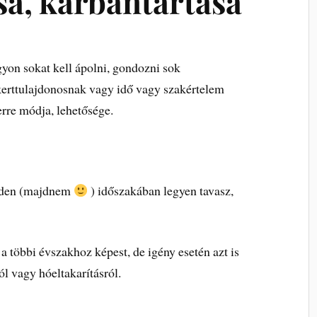
sa, karbantartása
yon sokat kell ápolni, gondozni sok
kerttulajdonosnak vagy idő vagy szakértelem
erre módja, lehetősége.
inden (majdnem
) időszakában legyen tavasz,
 többi évszakhoz képest, de igény esetén azt is
ól vagy hóeltakarításról.