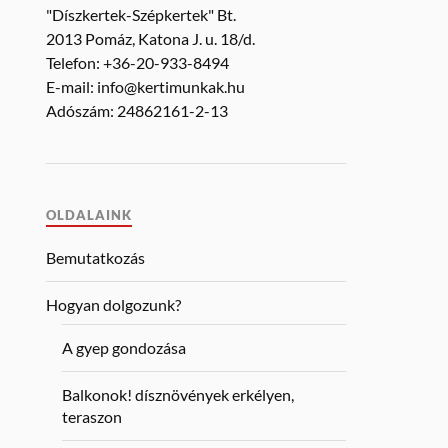
"Díszkertek-Szépkertek" Bt.
2013 Pomáz, Katona J. u. 18/d.
Telefon: +36-20-933-8494
E-mail: info@kertimunkak.hu
Adószám: 24862161-2-13
OLDALAINK
Bemutatkozás
Hogyan dolgozunk?
A gyep gondozása
Balkonok! dísznövények erkélyen,
teraszon