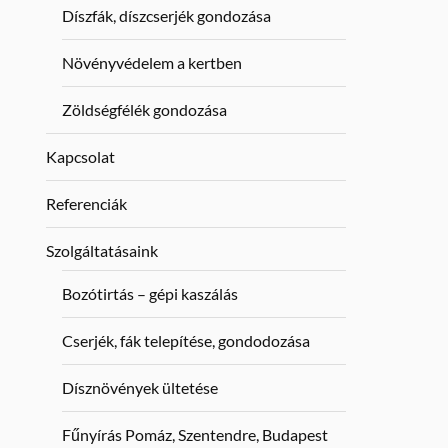
Díszfák, díszcserjék gondozása
Növényvédelem a kertben
Zöldségfélék gondozása
Kapcsolat
Referenciák
Szolgáltatásaink
Bozótirtás – gépi kaszálás
Cserjék, fák telepítése, gondodozása
Dísznövények ültetése
Fűnyírás Pomáz, Szentendre, Budapest