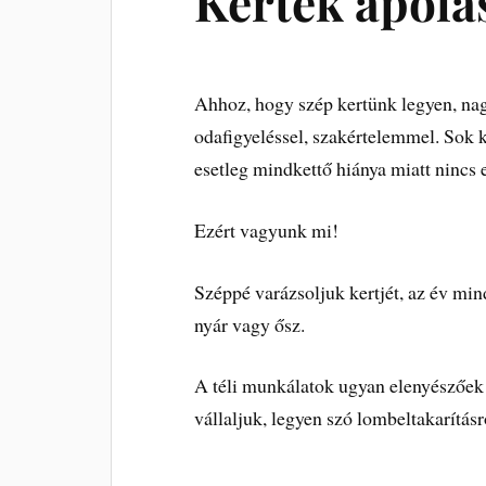
Kertek ápolá
Ahhoz, hogy szép kertünk legyen, nag
odafigyeléssel, szakértelemmel. Sok 
esetleg mindkettő hiánya miatt nincs 
Ezért vagyunk mi!
Széppé varázsoljuk kertjét, az év m
nyár vagy ősz.
A téli munkálatok ugyan elenyészőek a
vállaljuk, legyen szó lombeltakarításr