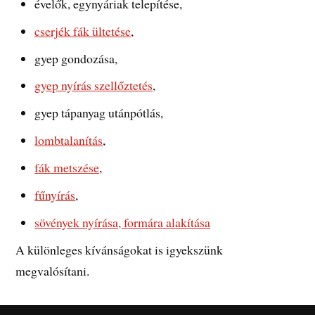
évelők, egynyáriak telepítése,
cserjék fák ültetése
,
gyep gondozása,
gyep nyírás szellőztetés
,
gyep tápanyag utánpótlás,
lombtalanítás
,
fák metszése
,
fűnyírás
,
sövények nyírása, formára alakítása
A különleges kívánságokat is igyekszünk
megvalósítani.