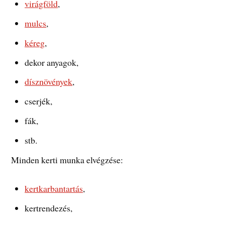
virágföld
,
mulcs
,
kéreg
,
dekor anyagok,
dísznövények
,
cserjék,
fák,
stb.
Minden kerti munka elvégzése:
kertkarbantartás
,
kertrendezés,