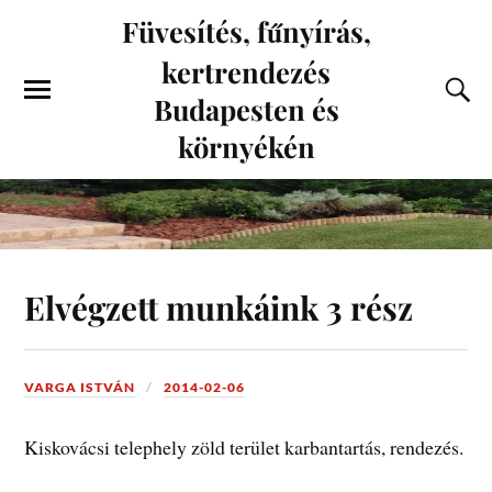
Füvesítés, fűnyírás,
kertrendezés
Budapesten és
környékén
Elvégzett munkáink 3 rész
VARGA ISTVÁN
2014-02-06
Kiskovácsi telephely zöld terület karbantartás, rendezés.