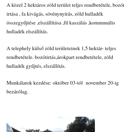
A közel 2 hektáros zöld terület teljes rendbetétele, bozót
irtása , fa kivágás, sövénynyírás, zöld hulladék
összegyűjtése ,elszállítása ,fű kaszálás ,kommunális
hulladék elszállítás.
A telephely külső zöld területeinek 1,5 hektár- teljes
rendbetétele. bozótirtás,árokpart rendbetétele, zöld
hulladék gyűjtés, elszállítás.
Munkálatok kezdése: október 03-tól november 20-ig
bezárólag.