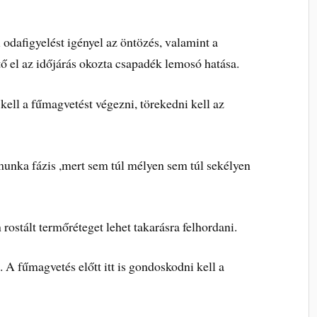
 odafigyelést igényel az öntözés, valamint a
ő el az időjárás okozta csapadék lemosó hatása.
kell a fűmagvetést végezni, törekedni kell az
munka fázis ,mert sem túl mélyen sem túl sekélyen
ostált termőréteget lehet takarásra felhordani.
. A fűmagvetés előtt itt is gondoskodni kell a