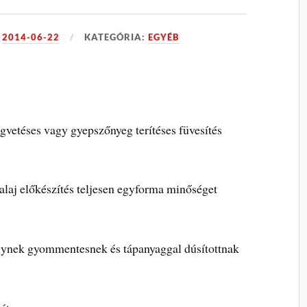
:
2014-06-22
KATEGÓRIA:
EGYÉB
gvetéses vagy gyepszőnyeg terítéses füvesítés
talaj előkészítés teljesen egyforma minőséget
lynek gyommentesnek és tápanyaggal dúsítottnak