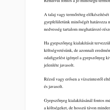
Rendívül fontos a jó minőségű termőr
A talaj vagy termőréteg előkészítését
gyepfelületünk minőségét határozza me
nedvesség tartalom meghatározó része
Ha gyepszőnyeg kialakítását tervezzük
költségvetésünk, de azonnali eredmén
odafigyelést igényel a gyepszőnyeg k
jelenléte javasolt.
Rézsű vagy erősen a vízszintestől elt
és javasolt.
Gyepszőnyeg kialakításánál fontos mé
a költségeket, de hosszú távon minden