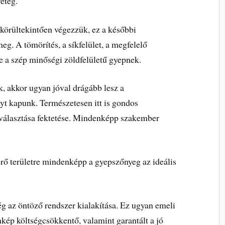
éteg.
 körültekintően végezzük, ez a későbbi
g. A tömörítés, a síkfelület, a megfelelő
 a szép minőségi zöldfelületű gyepnek.
, akkor ugyan jóval drágább lesz a
yt kapunk. Természetesen itt is gondos
iválasztása fektetése. Mindenképp szakember
érő területre mindenképp a gyepszőnyeg az ideális
g az öntöző rendszer kialakítása. Ez ugyan emeli
kép költségcsökkentő, valamint garantált a jó