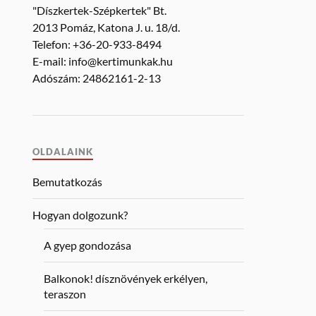
"Díszkertek-Szépkertek" Bt.
2013 Pomáz, Katona J. u. 18/d.
Telefon: +36-20-933-8494
E-mail: info@kertimunkak.hu
Adószám: 24862161-2-13
OLDALAINK
Bemutatkozás
Hogyan dolgozunk?
A gyep gondozása
Balkonok! dísznövények erkélyen,
teraszon