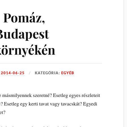
s Pomáz,
Budapest
 környékén
:
2014-06-25
KATEGÓRIA:
EGYÉB
e másmilyennek szeretné? Esetleg egyes részleteit
? Esetleg egy kerti tavat vagy tavacskát? Egyedi
et?