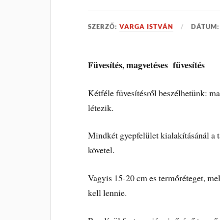
SZERZŐ:
VARGA ISTVÁN
DÁTUM
Füvesítés, magvetéses füvesítés
Kétféle füvesítésről beszélhetünk: ma
létezik.
Mindkét gyepfelület kialakításánál a 
követel.
Vagyis 15-20 cm es termőréteget, me
kell lennie.