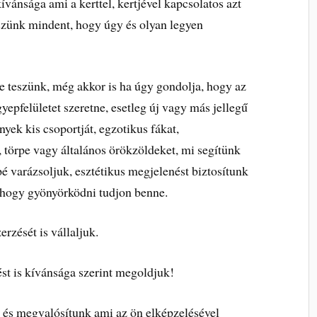
ívánsága ami a kerttel, kertjével kapcsolatos azt
zünk mindent, hogy úgy és olyan legyen
be teszünk, még akkor is ha úgy gondolja, hogy az
yepfelületet szeretne, esetleg új vagy más jellegű
nyek kis csoportját, egzotikus fákat,
 törpe vagy általános örökzöldeket, mi segítünk
 varázsoljuk, esztétikus megjelenést biztosítunk
, hogy gyönyörködni tudjon benne.
erzését is vállaljuk.
ést is kívánsága szerint megoldjuk!
 és megvalósítunk ami az ön elképzelésével