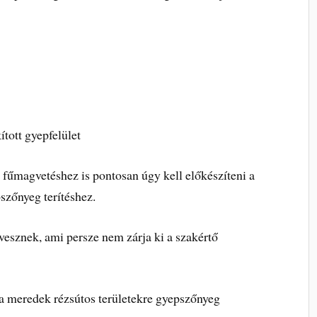
tott gyepfelület
 fűmagvetéshez is pontosan úgy kell előkészíteni a
szőnyeg terítéshez.
vesznek, ami persze nem zárja ki a szakértő
 a meredek rézsútos területekre gyepszőnyeg