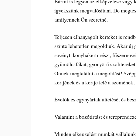
Bármi is legyen az elképzelése vagy k
igyekszünk megvalósítani. De megtes
amilyennek Ön szeretné.
Teljesen elhanyagolt kerteket is rend
szinte lehetetlen megoldjuk. Akár új g
sövényt, konyhakerti részt, fűszernövé
gyümölcsfákat, gyönyörű szolitereket,
Önnek megtalálni a megoldást! Széppé
kertjének és a kertje felé a szemének
Évelők és egynyáriak ültetését és besz
Valamint a bozótirtást és tereprendez
Minden elképzelést munkát vállalunk