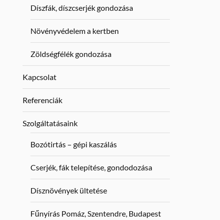
Díszfák, díszcserjék gondozása
Növényvédelem a kertben
Zöldségfélék gondozása
Kapcsolat
Referenciák
Szolgáltatásaink
Bozótirtás – gépi kaszálás
Cserjék, fák telepítése, gondodozása
Dísznövények ültetése
Fűnyírás Pomáz, Szentendre, Budapest