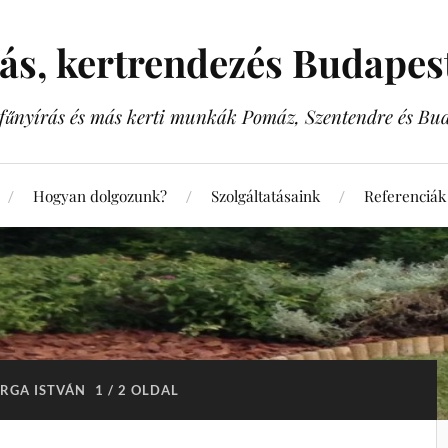
rás, kertrendezés Budape
, fűnyírás és más kerti munkák Pomáz, Szentendre és Bu
Hogyan dolgozunk?
Szolgáltatásaink
Referenciák
RGA ISTVÁN
1 / 2 OLDAL