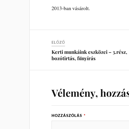
2013-ban vásárolt.
ELŐZŐ
Kerti munkáink eszközei – 3.rész,
bozótirtás, fűnyírás
Vélemény, hozzá
HOZZÁSZÓLÁS
*