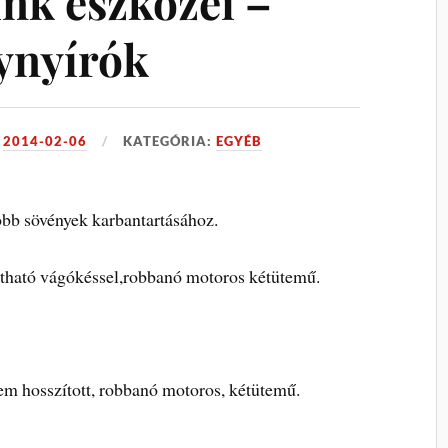
nk eszközei –
nynyírók
:
2014-02-06
KATEGÓRIA:
EGYÉB
obb sövények karbantartásához.
nyitható vágókéssel,robbanó motoros kétütemű.
nem hosszított, robbanó motoros, kétütemű.