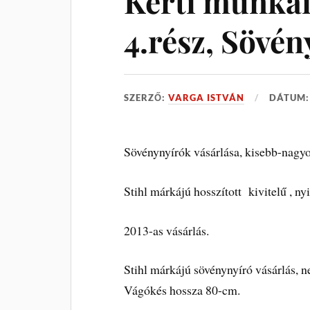
Kerti munkái
4.rész, Sövé
SZERZŐ:
VARGA ISTVÁN
DÁTUM
Sövénynyírók vásárlása, kisebb-nagy
Stihl márkájú hosszított kivitelű , 
2013-as vásárlás.
Stihl márkájú sövénynyíró vásárlás, 
Vágókés hossza 80-cm.