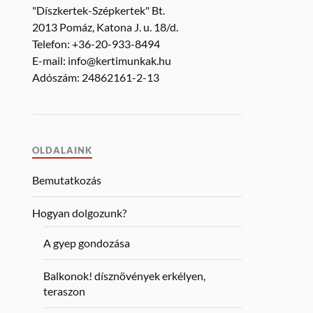
"Díszkertek-Szépkertek" Bt.
2013 Pomáz, Katona J. u. 18/d.
Telefon: +36-20-933-8494
E-mail: info@kertimunkak.hu
Adószám: 24862161-2-13
OLDALAINK
Bemutatkozás
Hogyan dolgozunk?
A gyep gondozása
Balkonok! dísznövények erkélyen,
teraszon