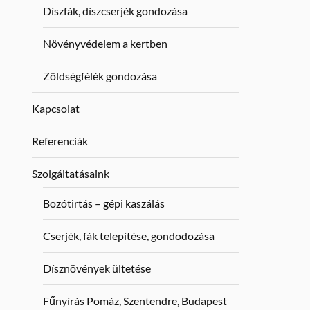
Díszfák, díszcserjék gondozása
Növényvédelem a kertben
Zöldségfélék gondozása
Kapcsolat
Referenciák
Szolgáltatásaink
Bozótirtás – gépi kaszálás
Cserjék, fák telepítése, gondodozása
Dísznövények ültetése
Fűnyírás Pomáz, Szentendre, Budapest