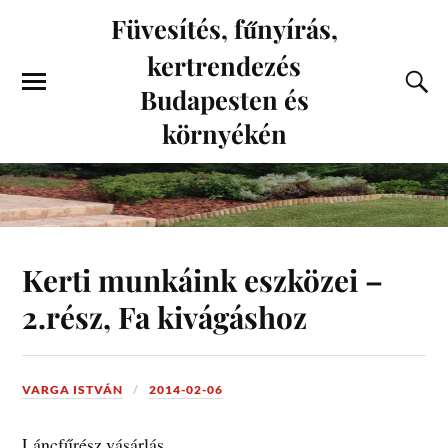
Füvesítés, fűnyírás,
kertrendezés
Budapesten és
környékén
Kerti munkáink eszközei –
2.rész, Fa kivágáshoz
VARGA ISTVÁN
2014-02-06
Láncfűrész vásárlás.