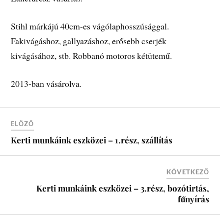
Stihl márkájú 40cm-es vágólaphosszúsággal.
Fakivágáshoz, gallyazáshoz, erősebb cserjék
kivágásához, stb. Robbanó motoros kétütemű.
2013-ban vásárolva.
ELŐZŐ
Kerti munkáink eszközei – 1.rész, szállítás
KÖVETKEZŐ
Kerti munkáink eszközei – 3.rész, bozótirtás,
fűnyírás