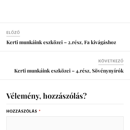
ELŐZŐ
Kerti munkáink eszközei – 2.rész, Fa kivágáshoz
KÖVETKEZŐ
Kerti munkáink eszközei – 4.rész, Sövénynyírók
Vélemény, hozzászólás?
HOZZÁSZÓLÁS
*