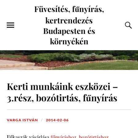
Füvesítés, fűnyírás,
kertrendezés
Budapesten és
környékén
Kerti munkáink eszközei –
3.rész, bozótirtás, fűnyírás
VARGA ISTVÁN
2014-02-06
Fűkaszák vásárlása
fűnyíráshoz
,
bozótirtáshoz
.